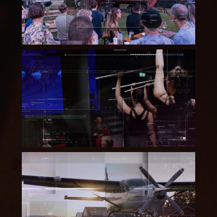
Party
Dansstudio Release – The
New Wave 2022
Shark Boogie “Summer
Editie 2022” – Overzicht