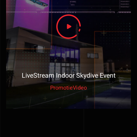
LiveStream Indoor Skydive Event
PromotieVideo