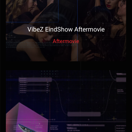
VibeZ EindShow Aftermovie
Aftermovie