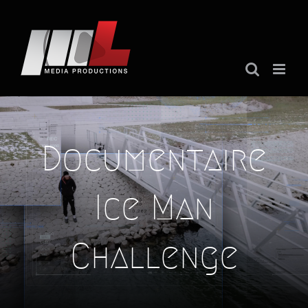
Ga
naar
inhoud
Documentaire
Ice Man
Challenge