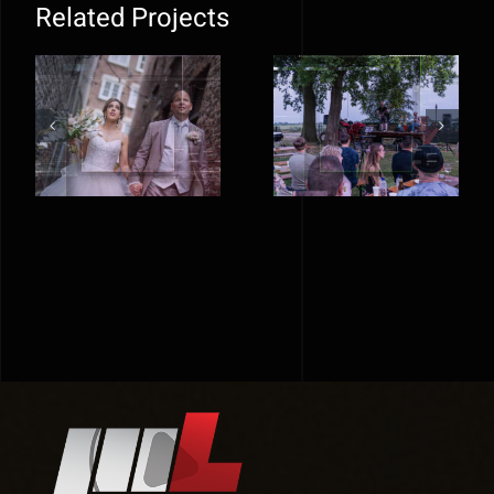
Related Projects
Bruiloft
Dads United
Roger &
– Memorial
Patricia – 05
Party
08 2023