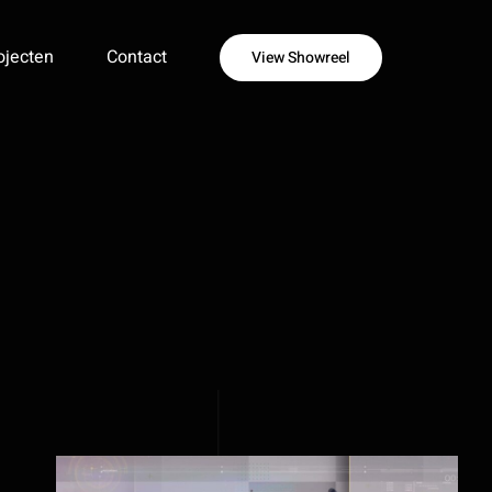
ojecten
Contact
View Showreel