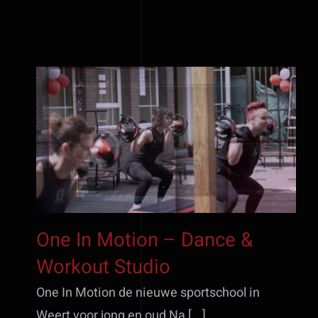
One In Motion – Dance &
Workout Studio
One In Motion – Dance &
Workout Studio
One In Motion de nieuwe sportschool in
Weert voor jong en oud Na [...]